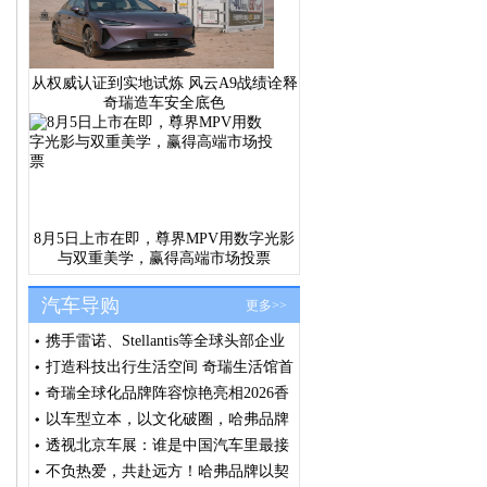
从权威认证到实地试炼 风云A9战绩诠释
奇瑞造车安全底色
8月5日上市在即，尊界MPV用数字光影
与双重美学，赢得高端市场投票
汽车导购
更多>>
携手雷诺、Stellantis等全球头部企业
浩思动力出席法国SIA大会共筑绿色
打造科技出行生活空间 奇瑞生活馆首
发展共识
店汕头盛大开业
奇瑞全球化品牌阵容惊艳亮相2026香
港车博会 全球右舵战略提速 技术生
以车型立本，以文化破圈，哈弗品牌
态价值释放
闪耀北京车展
透视北京车展：谁是中国汽车里最接
近全球化品牌的车企？
不负热爱，共赴远方！哈弗品牌以契