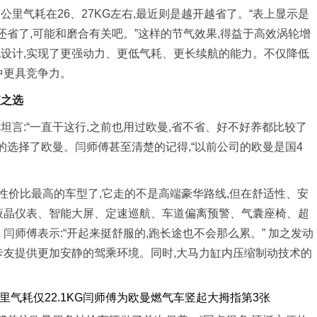
公里气耗在26、27KG左右,最近则是越开越省了。“表上显示是
阵子还省了,可能和磨合有关吧。”这样的节气效果,得益于高效涡轮增
设计,实现了更强动力、更低气耗、更长续航的能力。不仅降低
中更具竞争力。
值之选
坦言:“一直干这行,之前也用过欧曼,省不省、好不好养都比较了
的选择了欧曼。闫师傅甚至清楚的记得,“以前公司的欧曼是国4
性价比最高的车型了,它走的不是高端豪华路线,但在舒适性、安
液晶仪表、智能大屏、定速巡航、车道偏离预警、气囊座椅、超
闫师傅表示:“开起来挺舒服的,跑长途也不会那么累。” 加之发动
卡友提供更加安静的驾乘环境。同时,大马力缸内压缩制动技术的