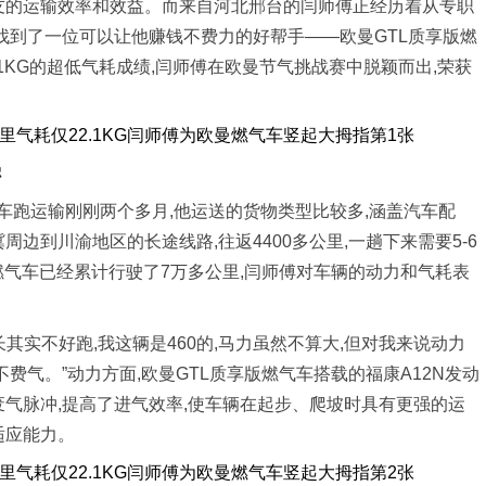
友的运输效率和效益。而来自河北邢台的闫师傅正经历着从专职
他找到了一位可以让他赚钱不费力的好帮手——欧曼GTL质享版燃
.1KG的超低气耗成绩,闫师傅在欧曼节气挑战赛中脱颖而出,荣获
强
车跑运输刚刚两个多月,他运送的货物类型比较多,涵盖汽车配
周边到川渝地区的长途线路,往返4400多公里,一趟下来需要5-6
燃气车已经累计行驶了7万多公里,闫师傅对车辆的动力和气耗表
长其实不好跑,我这辆是460的,马力虽然不算大,但对我来说动力
不费气。”动力方面,欧曼GTL质享版燃气车搭载的福康A12N发动
废气脉冲,提高了进气效率,使车辆在起步、爬坡时具有更强的运
适应能力。