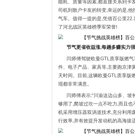
能耗、质量等因素,都直接关系到卡
司机到散户卡友的转变,幸运的是,
气车。值得一提的是,凭借百公里22
了河北战区英雄榜季军荣誉!
节气更省收益涨,每趟多赚实力
闫师傅驾驶欧曼GTL质享版燃气
件、电子产品、家具等,主要跑京津冀
天时间。目前,这辆欧曼GTL质享版
现都非常满意。
闫师傅表示:“川渝这边山多、坡
够用了,爬坡过坎一点不吃力,而且也
机采用增压器双涡道技术,充分利用
行效率,并有效提升发动机的高海拔