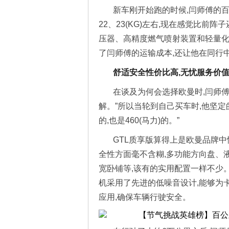
新车刚开始跑的时候,闫师傅的百
22、23(KG)左右,现在感觉比前
压器、高精度燃气喷射装置和轻量化
了闫师傅的运输成本,还让他在同行
舒适安全性价比高,无忧服务价
在谈及为何会选择欧曼时,闫师傅
解。”所以当轮到自己买车时,他坚定
的,也是460(马力)的。”
GTL质享版算得上是欧曼品牌中
全性方面毫不含糊,多功能方向盘、
宽卧铺等,该有的实用配置一样不少。
机采用了先进的低噪音设计,能够为
应用,确保车辆行驶安全。