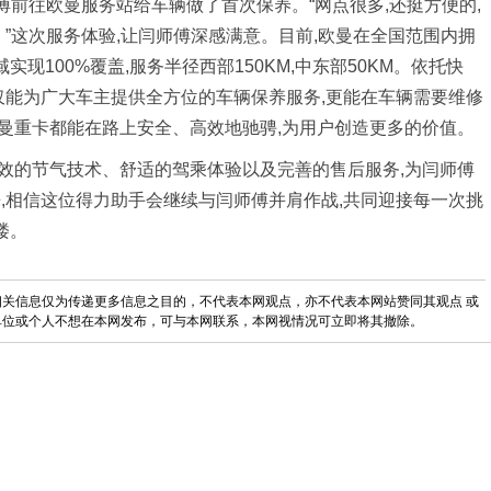
傅前往欧曼服务站给车辆做了首次保养。“网点很多,还挺方便的,
”这次服务体验,让闫师傅深感满意。目前,欧曼在全国范围内拥
实现100%覆盖,服务半径西部150KM,中东部50KM。依托快
仅能为广大车主提供全方位的车辆保养服务,更能在车辆需要维修
欧曼重卡都能在路上安全、高效地驰骋,为用户创造更多的价值。
效的节气技术、舒适的驾乘体验以及完善的售后服务,为闫师傅
,相信这位得力助手会继续与闫师傅并肩作战,共同迎接每一次挑
楼。
关信息仅为传递更多信息之目的，不代表本网观点，亦不代表本网站赞同其观点 或
单位或个人不想在本网发布，可与本网联系，本网视情况可立即将其撤除。