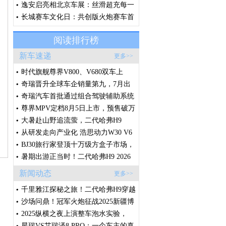
约精神，诠释“场景改装文化”
逸安启亮相北京车展：丝滑超充每一
刻，从容奔赴每一程
长城赛车文化日：共创版火炮赛车首
秀，V6火炮即将征战环塔
阅读排行榜
新车速递
更多>>
时代旗舰尊界V800、V680双车上
市，售价64.8万元起，全国展车现已
奇瑞晋升全球车企销量第九，7月出
到店
口破20万辆，创中国车企单月出口新
奇瑞汽车首批通过组合驾驶辅助系统
纪录
国标体系认证
尊界MPV定档8月5日上市，预售破万
台的秘密藏在这些细节里
大暑赴山野追流萤，二代哈弗H9
2026款承包盛夏全家诗意出行
从研发走向产业化 浩思动力W30 V6
样机点火 将落地莲花高性能产品线
BJ30旅行家登顶十万级方盒子市场，
轻越野赛道迎来格局拐点
暑期出游正当时！二代哈弗H9 2026
款，满足一家人对越野车的所有想
新闻动态
更多>>
象！
千里雅江探秘之旅！二代哈弗H9穿越
版征程将启，敬请期待！
沙场问鼎！冠军火炮征战2025新疆博
湖沙漠越野争霸赛
2025纵横之夜上演整车泡水实验，
G700开启全球预售
星瑞VS艾瑞泽8 PRO：一个车主的真