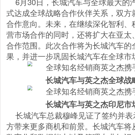
6月30日，长城汽车与全球最大的
式达成全球战略合作伙伴关系，双方
合作意向。未来，在继续深化智利、
营市场合作的同时，还将扩大在亚太
合作范围。此次合作将为长城汽车的
果，并进一步巩固长城汽车在全球市
长城汽车与英之杰全球战
长城汽车与英之杰印尼市
长城汽车总裁穆峰见证了签约并表
方带来更多商机和前景。长城汽车将